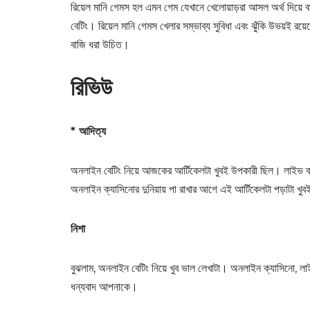
রিয়েল মানি গেমস হল এমন গেম যেখানে খেলোয়াড়রা আসল অর্থ দিয়ে ব
বেটিং। রিয়েল মানি গেমস খেলার সম্ভাব্য সুবিধা এবং ঝুঁকি উভয়ই রয
বাজি ধরা উচিত।
রিভিউ
* আদিত্য
অনলাইন বেটিং নিয়ে আজকের আর্টিকেলটা খুবই উপকারী ছিল। লাইভ ক্
অনলাইন ক্যাসিনোর দুনিয়ায় পা রাখার আগে এই আর্টিকেলটা পড়াটা খুব
নিশা
বুঝলাম, অনলাইন বেটিং নিয়ে খুব ভাল লেখাটা। অনলাইন ক্যাসিনো, ল
ধন্যবাদ আপনাকে।