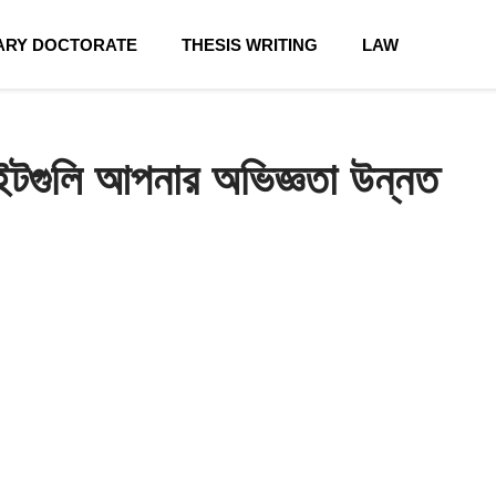
RY DOCTORATE
THESIS WRITING
LAW
াইটগুলি আপনার অভিজ্ঞতা উন্নত