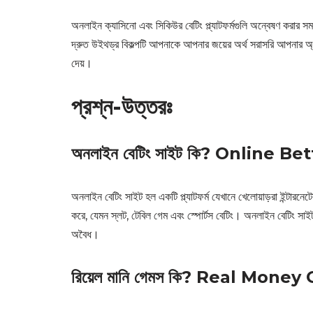
অনলাইন ক্যাসিনো এবং সিকিউর বেটিং প্ল্যাটফর্মগুলি অন্বেষণ করার স
দ্রুত উইথড্র বিকল্পটি আপনাকে আপনার জয়ের অর্থ সরাসরি আপনার অ্
দেয়।
প্রশ্ন-উত্তরঃ
অনলাইন বেটিং সাইট কি? Online Be
অনলাইন বেটিং সাইট হল একটি প্ল্যাটফর্ম যেখানে খেলোয়াড়রা ইন্টারন
করে, যেমন স্লট, টেবিল গেম এবং স্পোর্টস বেটিং। অনলাইন বেটিং সাইট
অবৈধ।
রিয়েল মানি গেমস কি? Real Mone