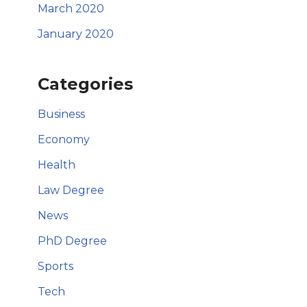
March 2020
January 2020
Categories
Business
Economy
Health
Law Degree
News
PhD Degree
Sports
Tech