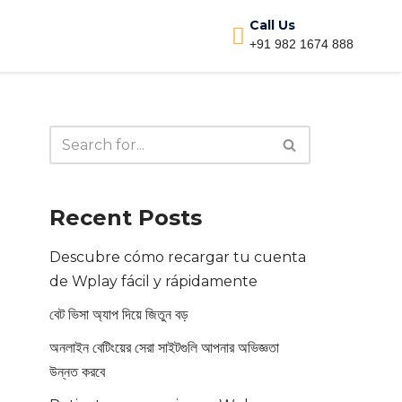
Call Us
+91 982 1674 888
Recent Posts
Descubre cómo recargar tu cuenta
de Wplay fácil y rápidamente
বেট ভিসা অ্যাপ দিয়ে জিতুন বড়
অনলাইন বেটিংয়ের সেরা সাইটগুলি আপনার অভিজ্ঞতা
উন্নত করবে