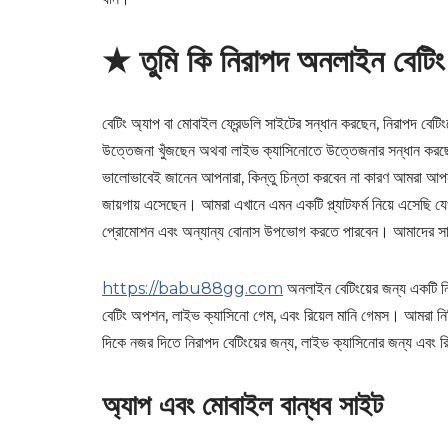
★ তুমি কি নিরাপদ অনলাইন বেটিং
বেটিং অ্যাপ বা মোবাইল ফ্রেন্ডলি সাইটের সন্ধান করছেন, নিরাপদ বে
উত্তেজনা খুঁজছেন অথবা লাইভ ক্যাসিনোতে উত্তেজনার সন্ধান করছে
ভালোভাবেই জানেন আপনারা, কিন্তু চিন্তা করবেন না কারণ আমরা আ
জায়গায় এসেছেন। আমরা এখানে এমন একটি প্ল্যাটফর্ম নিয়ে এসেছি যে
প্রোমোশন এবং অন্যান্য বোনাস উপভোগ করতে পারবেন। আমাদের সাইটে
https://babu88gg.com
অনলাইন বেটিংয়ের জন্য একটি নিরা
বেটিং অপশন, লাইভ ক্যাসিনো গেম, এবং রিয়েল মানি গেমস। আমরা নিশ্
দিকে নজর দিতে নিরাপদ বেটিংয়ের জন্য, লাইভ ক্যাসিনোর জন্য এবং র
অ্যাপ এবং মোবাইল বান্ধব সাইট