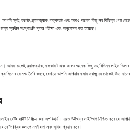
। আপনি স্লট, রুলেট, ব্ল্যাকজ্যাক, বাক্কারাট এবং আরও অনেক কিছু সহ বিভিন্ন গেম বেছে
জন্য স্বাধীন সংস্থাগুলি দ্বারা পরীক্ষা এবং অনুমোদন করা হয়েছে।
। আমরা রুলেট, ব্ল্যাকজ্যাক, বাক্কারাট এবং আরও অনেক কিছু সহ বিভিন্ন লাইভ ডিলার
সিনোর রোমাঞ্চ তৈরি করবে, যেখানে আপনি আপনার বাসার স্বাচ্ছন্দ্য থেকেই উচ্চ মানের
র
াইন বেটিং সাইট নির্বাচন করা অপরিহার্য। দ্রুত উইথড্র সাইটগুলি নিশ্চিত করে যে আপনি
 বেটিং ক্রিয়াকলাপে নমনীয়তা এবং সুবিধা প্রদান করে।