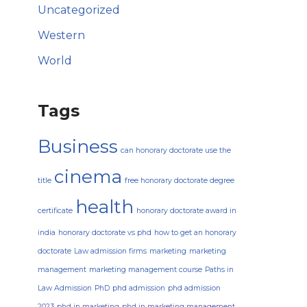
Uncategorized
Western
World
Tags
Business
can honorary doctorate use the
cinema
title
free honorary doctorate degree
health
certificate
honorary doctorate award in
india
honorary doctorate vs phd
how to get an honorary
doctorate
Law admission firms
marketing
marketing
management
marketing management course
Paths in
Law Admission
PhD
phd admission
phd admission
2023
phd in marketing
phd in marketing management