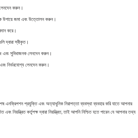
 লেনদেন করুন।
ক উপায়ে জমা এবং উত্তোলন করুন।
্রদান করে।
লি দ্বারা স্বীকৃত।
সহজ এবং সুবিধাজনক লেনদেন করুন।
 এবং নির্ভরযোগ্য লেনদেন করুন।
েষ এনক্রিপশন প্রযুক্তি এবং অত্যাধুনিক নিরাপত্তা ব্যবস্থা ব্যবহার করি যাতে আপনার
নিয়ন্ত্রিত কর্তৃপক্ষ দ্বারা নিয়ন্ত্রিত, তাই আপনি নিশ্চিত হতে পারেন যে আপনার তথ্য