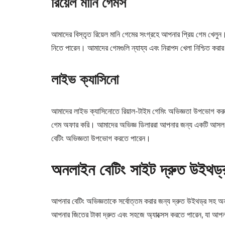
রিয়েল মানি গেমস
আমাদের বিস্তৃত রিয়েল মানি গেমের সংগ্রহে আপনার প্রিয় গেম খেলুন
নিতে পারেন। আমাদের গেমগুলি ন্যায্য এবং নিরাপদ খেলা নিশ্চিত করার 
লাইভ ক্যাসিনো
আমাদের লাইভ ক্যাসিনোতে রিয়াল-টাইম গেমিং অভিজ্ঞতা উপভোগ করুন
গেম অফার করি। আমাদের অভিজ্ঞ ডিলাররা আপনার জন্য একটি আসল ক্যা
বেটিং অভিজ্ঞতা উপভোগ করতে পারেন।
অনলাইন বেটিং সাইট দ্রুত উইথড্
আপনার বেটিং অভিজ্ঞতাকে সর্বোত্তম করার জন্য দ্রুত উইথড্র সহ অনল
আপনার জিতের টাকা দ্রুত এবং সহজে অ্যাক্সেস করতে পারেন, যা আপনার