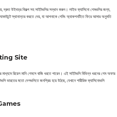
ময়, দ্রুত উইথড্র বিকল্প সহ সাইটগুলির সন্ধান করুন। লাইভ ক্যাসিনো গেমগুলির জন্য,
যাকাউন্টে স্থানান্তর করতে দেয়, যা আপনাকে গেমিং অ্যাকশনটিতে ফিরে আসার অনুমতি
tting Site
েটের মাধ্যমে রিয়েল মানি গেমসে বাজি ধরতে পারেন। এই সাইটগুলি বিভিন্ন ধরনের গেম অফার
গুলি ভারতের মতো দেশগুলিতে জনপ্রিয় হয়ে উঠছে, যেখানে শারীরিক ক্যাসিনোগুলি
y Games